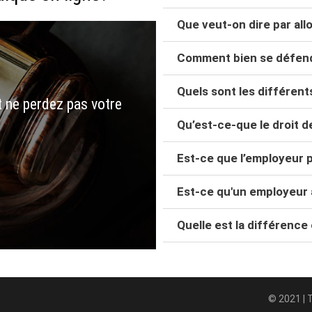
Que veut-on dire par all
Comment bien se défend
Quels sont les différen
t ne perdez pas votre
Qu’est-ce-que le droit de
Est-ce que l’employeur p
Est-ce qu'un employeur a 
Quelle est la différence 
F
© 2021 | 