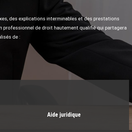
exes, des explications interminables et des prestations
un professionnel de droit hautement qualifié qui partagera
isés de :
Aide juridique