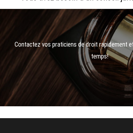
Contactez vos praticiens de droit rapidement e
temps!
F
T
L