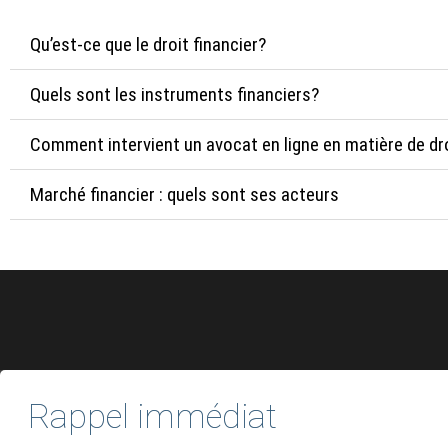
Qu’est-ce que le droit financier?
Quels sont les instruments financiers?
Comment intervient un avocat en ligne en matière de dro
Marché financier : quels sont ses acteurs
F
T
L
a
w
i
l
c
i
n
i
Rappel immédiat