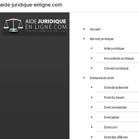
aide-juridique-enligne.com
Menu
Accueil
Service juridique
Aide juridique
Assistance juridique
Conseil juridique
Domaine du droit
Droit de la famille
Droit du travail
Droit immobilier
Droit pénal
Droit civil
Droit des affaires