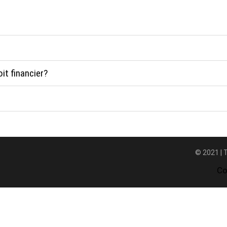
it financier?
F
© 2021 | 
Co