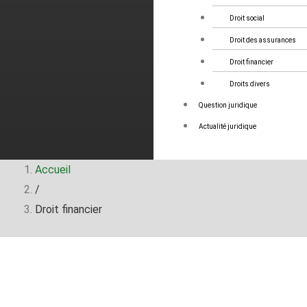
Droit social
Droit des assurances
Droit financier
Droits divers
Question juridique
Actualité juridique
Accueil
/
Droit financier