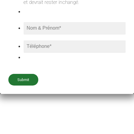
o
r
i
et devrait rester inchangé.
k
n
Submit